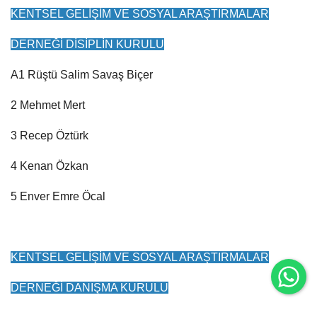
KENTSEL GELİŞİM VE SOSYAL ARAŞTIRMALAR
DERNEĞİ DİSİPLİN KURULU
A1 Rüştü Salim Savaş Biçer
2 Mehmet Mert
3 Recep Öztürk
4 Kenan Özkan
5 Enver Emre Öcal
KENTSEL GELİŞİM VE SOSYAL ARAŞTIRMALAR
Wh
DERNEĞİ DANIŞMA KURULU