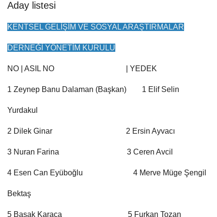
Aday listesi
KENTSEL GELİŞİM VE SOSYAL ARAŞTIRMALAR
DERNEĞİ YÖNETİM KURULU
NO | ASIL NO | YEDEK
1 Zeynep Banu Dalaman (Başkan) 1 Elif Selin
Yurdakul
2 Dilek Ginar 2 Ersin Ayvacı
3 Nuran Farina 3 Ceren Avcil
4 Esen Can Eyüboğlu 4 Merve Müge Şengil
Bektaş
5 Başak Karaca 5 Furkan Tozan