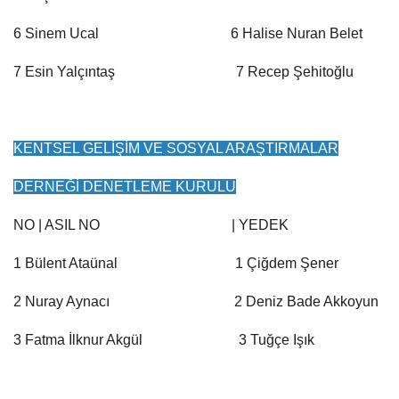
6 Sinem Ucal 6 Halise Nuran Belet
7 Esin Yalçıntaş 7 Recep Şehitoğlu
KENTSEL GELİŞİM VE SOSYAL ARAŞTIRMALAR
DERNEĞİ DENETLEME KURULU
NO | ASIL NO | YEDEK
1 Bülent Ataünal 1 Çiğdem Şener
2 Nuray Aynacı 2 Deniz Bade Akkoyun
3 Fatma İlknur Akgül 3 Tuğçe Işık