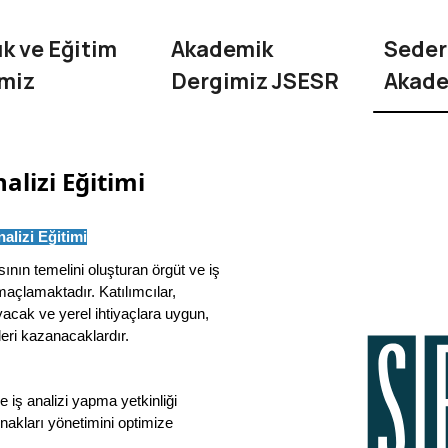
k ve Eğitim
Akademik
Seder
imiz
Dergimiz JSESR
Akad
alizi Eğitimi
alizi Eğitimi
ının temelini oluşturan örgüt ve iş
açlamaktadır. Katılımcılar,
acak ve yerel ihtiyaçlara uygun,
leri kazanacaklardır.
 iş analizi yapma yetkinliği
nakları yönetimini optimize