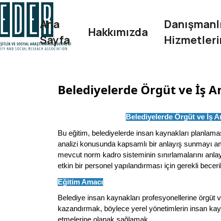
Ana
Danışmanlı
Hakkımızda
Sayfa
Hizmetler
Belediyelerde Örgüt ve İş An
Belediyelerde Örgüt ve İş An
Bu eğitim, belediyelerde insan kaynakları planlamas
analizi konusunda kapsamlı bir anlayış sunmayı am
mevcut norm kadro sisteminin sınırlamalarını anlay
etkin bir personel yapılandırması için gerekli beceri
Eğitim Amacı
Belediye insan kaynakları profesyonellerine örgüt ve
kazandırmak, böylece yerel yönetimlerin insan kay
etmelerine olanak sağlamak.